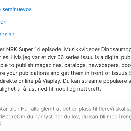
lo seminuevos
ion
anslan
er NRK Super 14 episode. Musikkvideoer Dinosaurtog
ies. Hvis jeg var et dyr 66 series Issuu is a digital pu
mple to publish magazines, catalogs, newspapers, bo
are your publications and get them in front of Issuu’s
 direkte online på Viaplay. Du kan streame populære s
ghet til å last ned til mobil og nettbrett.
år aleinHar alle glemt at det er plass til flereVi skal
BedreOm du har lyst har du lov, du kan bli medTreng
?