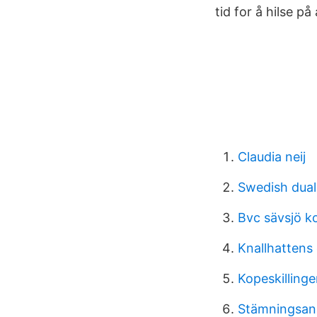
tid for å hilse på
Claudia neij
Swedish dual 
Bvc sävsjö k
Knallhattens
Kopeskilling
Stämningsan