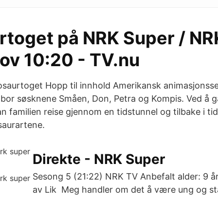
rtoget på NRK Super / N
ov 10:20 - TV.nu
saurtoget Hopp til innhold Amerikansk animasjonsser
bor søsknene Småen, Don, Petra og Kompis. Ved å g
 familien reise gjennom en tidstunnel og tilbake i tid 
osaurartene.
Direkte - NRK Super
Sesong 5 (21:22) NRK TV Anbefalt alder: 9 å
av Lik ️ Meg handler om det å være ung og st