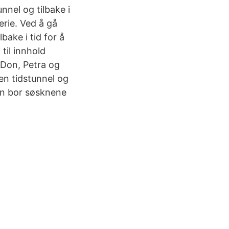
nnel og tilbake i
erie. Ved å gå
bake i tid for å
til innhold
Don, Petra og
en tidstunnel og
sen bor søsknene