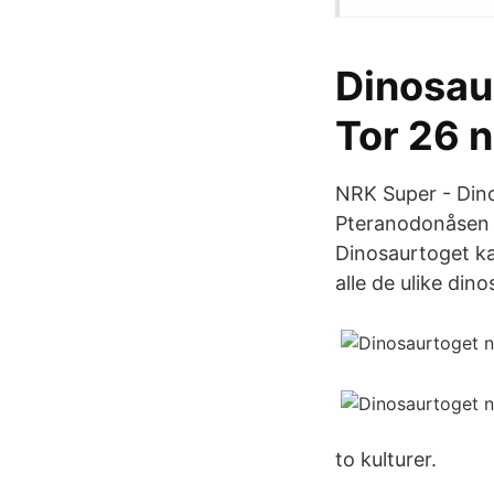
Dinosau
Tor 26 n
NRK Super - Dino
Pteranodonåsen 
Dinosaurtoget kan
alle de ulike din
to kulturer.