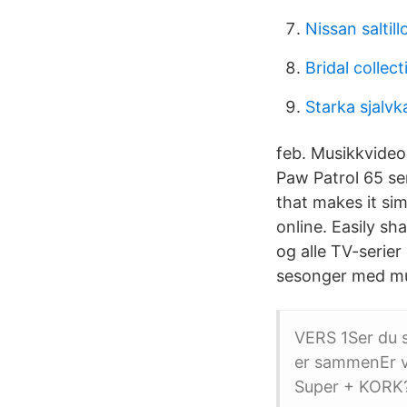
Nissan saltil
Bridal collect
Starka sjalvk
feb. Musikkvideo
Paw Patrol 65 ser
that makes it si
online. Easily sh
og alle TV-serier
sesonger med muli
VERS 1Ser du st
er sammenEr vi
Super + KORK