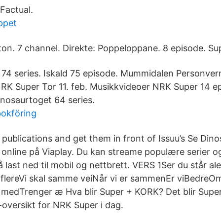
Factual.
ppet
on. 7 channel. Direkte: Poppeloppane. 8 episode. Sup
74 series. Iskald 75 episode. Mummidalen Personver
NRK Super Tor 11. feb. Musikkvideoer NRK Super 14 e
nosaurtoget 64 series.
bokföring
 publications and get them in front of Issuu’s Se Dino
e online på Viaplay. Du kan streame populære serier o
å last ned til mobil og nettbrett. VERS 1Ser du står al
il flereVi skal samme veiNår vi er sammenEr viBedreOm
li medTrenger æ Hva blir Super + KORK? Det blir Sup
oversikt for NRK Super i dag.