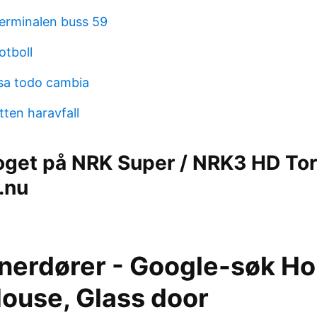
terminalen buss 59
otboll
sa todo cambia
tten haravfall
oget på NRK Super / NRK3 HD Tor
.nu
nnerdører - Google-søk H
House, Glass door