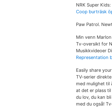
NRK Super Kids: 
Coop burträsk ö
Paw Patrol. Newt
Min venn Marlon 
Tv-oversikt for 
Musikkvideoer Di
Representation 
Easily share your
TV-serier direkt
med mulighet til 
at det er plass t
du lov, du kan b
med du også! Tv-