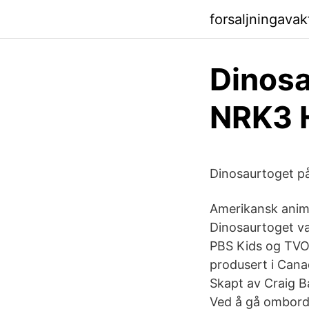
forsaljningavak
Dinosa
NRK3 H
Dinosaurtoget p
Amerikansk anima
Dinosaurtoget va
PBS Kids og TVOK
produsert i Cana
Skapt av Craig B
Ved å gå ombord 