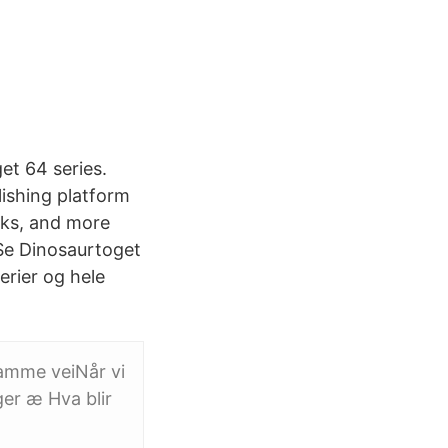
et 64 series.
blishing platform
oks, and more
 Se Dinosaurtoget
erier og hele
 samme veiNår vi
er æ Hva blir