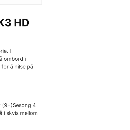
RK3 HD
ie. I
å ombord i
for å hilse på
r (9+)Sesong 4
å i skvis mellom