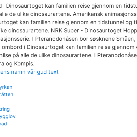
 i Dinosaurtoget kan familien reise gjennom en tidstu
å alle de ulike dinosaurartene. Amerikansk animasjonss
toget kan familien reise gjennom en tidstunnel og til
ulike dinosaurartene. NRK Super - Dinosaurtoget Hopp 
asjonsserie. I Pteranodonåsen bor søsknene Småen, 
 ombord i Dinosaurtoget kan familien reise gjennom 
 å hilse på alle de ulike dinosaurartene. I Pteranodonå
ra og Kompis.
rens namn vår gud text
kyrkan
rätten
ring
ygglov
nad