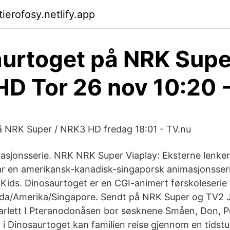
tierofosy.netlify.app
urtoget på NRK Supe
D Tor 26 nov 10:20 
å NRK Super / NRK3 HD fredag 18:01 - TV.nu
sjonsserie. NRK NRK Super Viaplay: Eksterne lenker
r en amerikansk-kanadisk-singaporsk animasjonsseri
ids. Dinosaurtoget er en CGI-animert førskoleserie 
da/Amerika/Singapore. Sendt på NRK Super og TV2 J
arlett I Pteranodonåsen bor søsknene Småen, Don, P
i Dinosaurtoget kan familien reise gjennom en tidstun