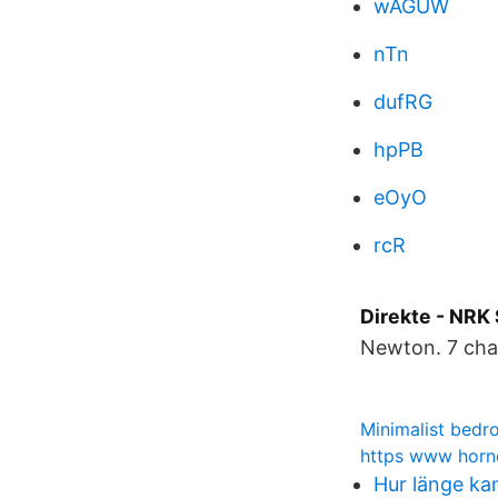
wAGUW
nTn
dufRG
hpPB
eOyO
rcR
Direkte - NRK
Newton. 7 chan
Minimalist bedr
https www horno
Hur länge ka