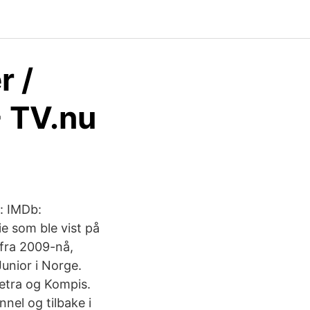
r /
- TV.nu
: IMDb:
e som ble vist på
fra 2009-nå,
unior i Norge.
etra og Kompis.
nel og tilbake i