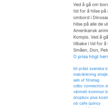
Ved å gå om bord
tid for å hilse p
ombord i Dinosaur
hilse på alle de 
Amerikansk anim
Kompis. Ved å gå
tilbake i tid for
Småen, Don, Pet
O prisa högt her
bli präst svenska 
inskränkning strejk
seb uf företag
odbc connection st
värmdö kommun b
dropbox plus kost
ob cafe quincy