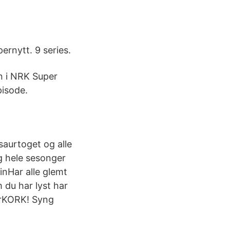
ernytt. 9 series.
n i NRK Super
pisode.
saurtoget og alle
g hele sesonger
einHar alle glemt
 du har lyst har
erKORK! Syng