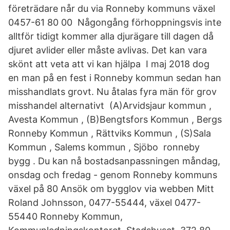
företrädare når du via Ronneby kommuns växel
0457-61 80 00 Någongång förhoppningsvis inte
alltför tidigt kommer alla djurägare till dagen då
djuret avlider eller måste avlivas. Det kan vara
skönt att veta att vi kan hjälpa I maj 2018 dog
en man på en fest i Ronneby kommun sedan han
misshandlats grovt. Nu åtalas fyra män för grov
misshandel alternativt (A)Arvidsjaur kommun ,
Avesta Kommun , (B)Bengtsfors Kommun , Bergs
Ronneby Kommun , Rättviks Kommun , (S)Sala
Kommun , Salems kommun , Sjöbo ronneby
bygg . Du kan nå bostadsanpassningen måndag,
onsdag och fredag - genom Ronneby kommuns
växel på 80 Ansök om bygglov via webben Mitt
Roland Johnsson, 0477-55444, växel 0477-
55440 Ronneby Kommun,